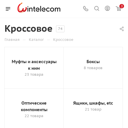
0
Кроссовое
74
—
—
Главная
Каталог
Кроссовое
Муфты и аксессуары
Боксы
к ним
8 товаров
23 товара
Оптические
Ящики, шкафы, etc
компоненты
21 товар
22 товара