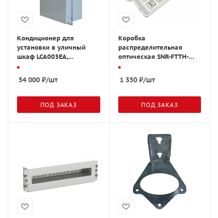
Кондиционер для
Коробка
установки в уличный
распределительная
шкаф LCA003EA,
оптическая SNR-FTTH-
производительность
FDB-24A
300W, переменный ток
54 000
₽
/шт
1 350
₽
/шт
220В
ПОД ЗАКАЗ
ПОД ЗАКАЗ