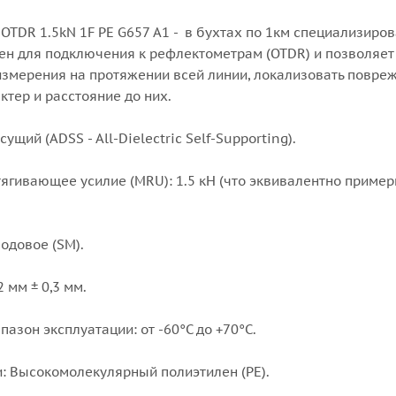
OTDR 1.5kN 1F PE G657 A1 - в бухтах по 1км специализиро
ен для подключения к рефлектометрам (OTDR) и позволяет
измерения на протяжении всей линии, локализовать повре
ктер и расстояние до них.
ущий (ADSS - All-Dielectric Self-Supporting).
ягивающее усилие (MRU): 1.5 кН (что эквивалентно пример
одовое (SM).
 мм ± 0,3 мм.
азон эксплуатации: от -60°C до +70°C.
: Высокомолекулярный полиэтилен (PE).